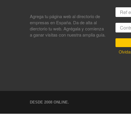
Agrega tu página web al directorio de
empresas en España. Da de alta al
dierctorio tu web. Agrégala y comienza
a ganar visitas con nuestra amplia guía.
Olvida
DESDE 2008 ONLINE.