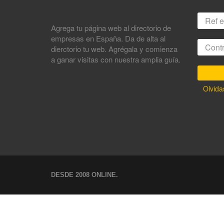
Agrega tu página web al directorio de
empresas en España. Da de alta al
dierctorio tu web. Agrégala y comienza
a ganar visitas con nuestra amplia guía.
Olvida
DESDE 2008 ONLINE.